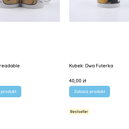
Breadable
Kubek: Dwa Futerka
Cena
40,00 zł
 produkt
Zobacz produkt
Bestseller