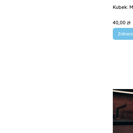
Kubek: M
Cena
40,00 zł
Zobacz