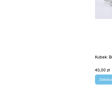
Kubek: 
Cena
40,00 zł
Zobacz