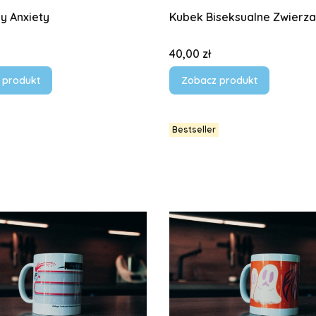
y Anxiety
Kubek Biseksualne Zwierza
Cena
40,00 zł
 produkt
Zobacz produkt
Bestseller