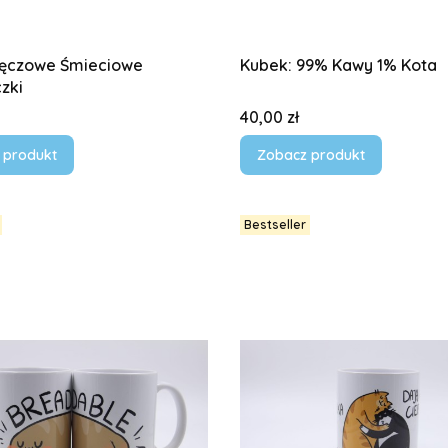
Kubek: 99% Kawy 1% Kota
zki
Cena
40,00 zł
 produkt
Zobacz produkt
Bestseller