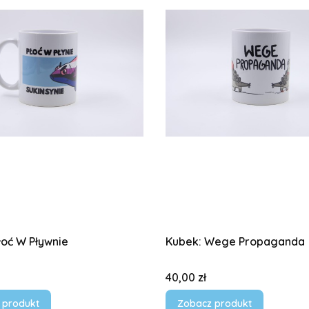
łoć W Pływnie
Kubek: Wege Propaganda
Cena
40,00 zł
 produkt
Zobacz produkt