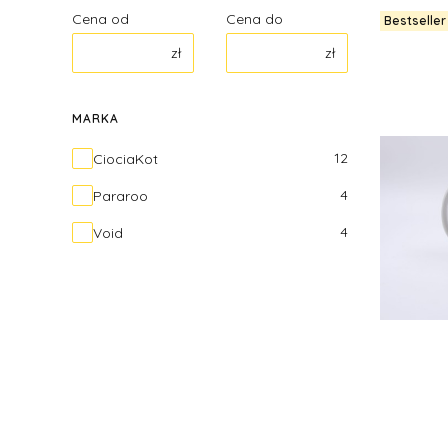
Cena od
Cena do
Bestseller
zł
zł
MARKA
Marka
12
CiociaKot
4
Pararoo
4
Void