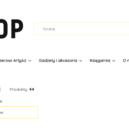
erowi Artyści
Gadżety i akcesoria
Księgarnia
O 
i
Produkty:
44
 produktów
e:
ne