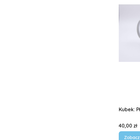
Kubek: P
Cena
40,00 zł
Zobacz