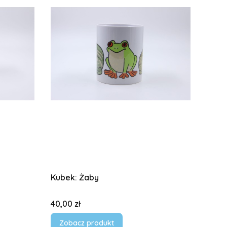
Kubek: Żaby
Cena
40,00 zł
Zobacz produkt