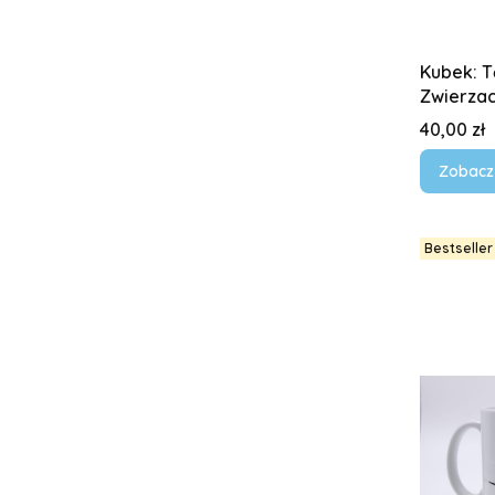
Kubek: Tęczowe Śmieciowe
Zwierzac
Cena
40,00 zł
Zobacz
Bestseller