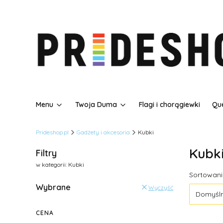
Menu
Twoja Duma
Flagi i chorągiewki
Que
Prideshop.pl
Gadżety i akcesoria
Kubki
Kubk
Filtry
w kategorii: Kubki
Lista
Sortowani
Wybrane
Wyczyść
Domyśl
CENA