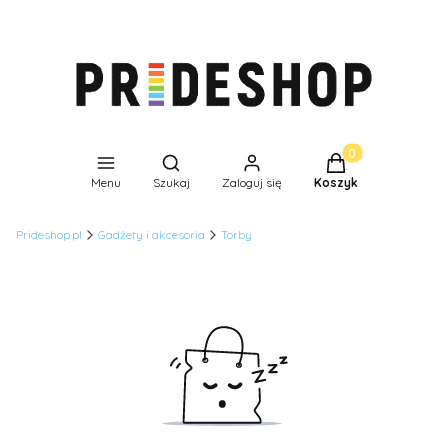
Produkty w koszyk
Otwórz wyszukiwarkę
Menu
Szukaj
Zaloguj się
Koszyk
Prideshop.pl
Gadżety i akcesoria
Torby