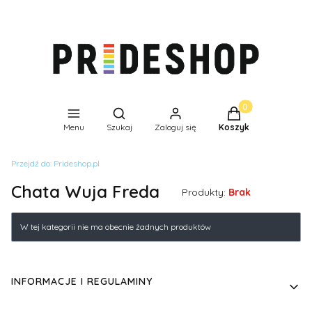
Produkty w koszyk
Otwórz wyszukiwarkę
Menu
Szukaj
Zaloguj się
Koszyk
Przejdź do:
Prideshop.pl
Chata Wuja Freda
Produkty:
Brak
Lista produktów
W tej kategorii nie ma obecnie żadnych produktów
Linki w stopce
INFORMACJE I REGULAMINY