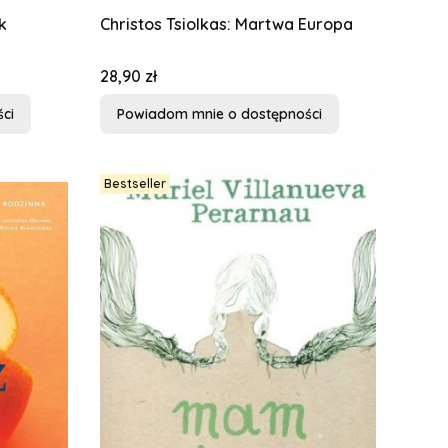
k
Christos Tsiolkas: Martwa Europa
Cena
28,90 zł
ci
Powiadom mnie o dostępności
Bestseller