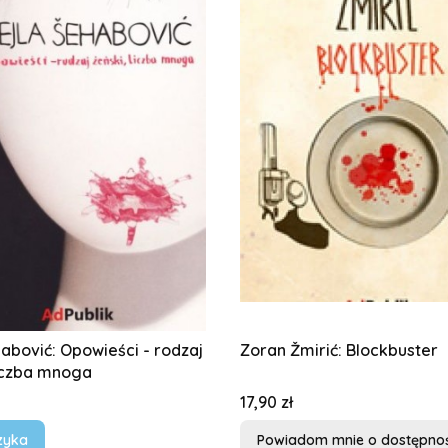
habović: Opowieści - rodzaj
Zoran Žmirić: Blockbuster
liczba mnoga
Cena
17,90 zł
zyka
Powiadom mnie o dostępnoś