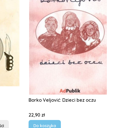
Borko Veljović: Dzieci bez oczu
Cena
22,90 zł
ci
Do koszyka