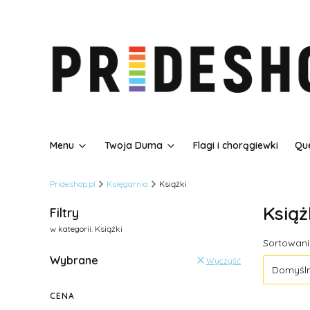
Menu
Twoja Duma
Flagi i chorągiewki
Que
Prideshop.pl
Księgarnia
Książki
Książ
Filtry
w kategorii: Książki
Lista
Sortowani
Wybrane
Wyczyść
Domyśl
CENA