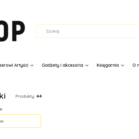
erowi Artyści
Gadżety i akcesoria
Księgarnia
O 
ki
Produkty:
44
 produktów
e:
ne