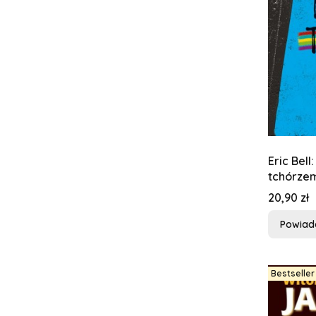
Eric Bell: Alan Cole nie jes
tchórze
Cena
20,90 zł
Powiad
Bestseller