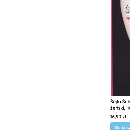
Šejla Še
żeński, 
Cena
16,90 zł
Do kos