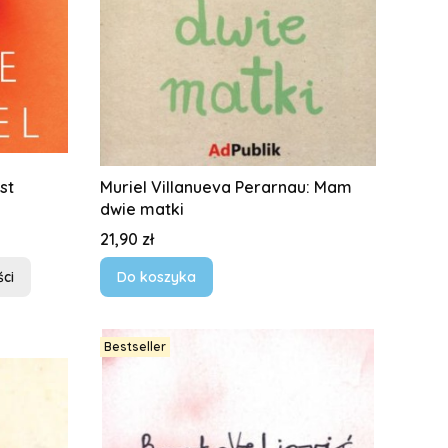
st
Muriel Villanueva Perarnau: Mam
dwie matki
Cena
21,90 zł
ci
Do koszyka
Bestseller