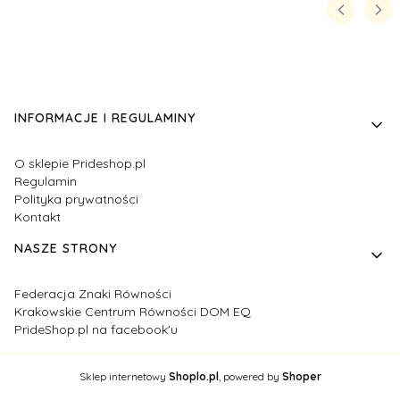
Linki w stopce
INFORMACJE I REGULAMINY
O sklepie Prideshop.pl
Regulamin
Polityka prywatności
Kontakt
NASZE STRONY
Federacja Znaki Równości
Krakowskie Centrum Równości DOM EQ
PrideShop.pl na facebook'u
Sklep internetowy
Shoplo.pl
, powered by
Shoper