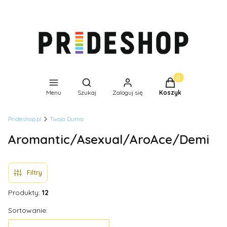
Produkty w koszyk
Otwórz wyszukiwarkę
Menu
Szukaj
Zaloguj się
Koszyk
Prideshop.pl
Twoja Duma
Aromantic/Asexual/AroAce/Demi
Filtry
Produkty:
12
Lista produktów
Sortowanie: