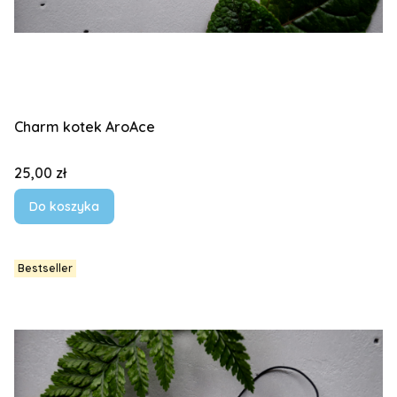
Charm kotek AroAce
Cena
25,00 zł
Do koszyka
Bestseller