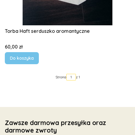
Torba Haft serduszko aromantyczne
Cena
60,00 zł
Do koszyka
Strona
z 1
Zawsze darmowa przesyłka oraz
darmowe zwroty