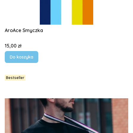
AroAce Smyczka
Cena
15,00 zł
Do koszyka
Bestseller