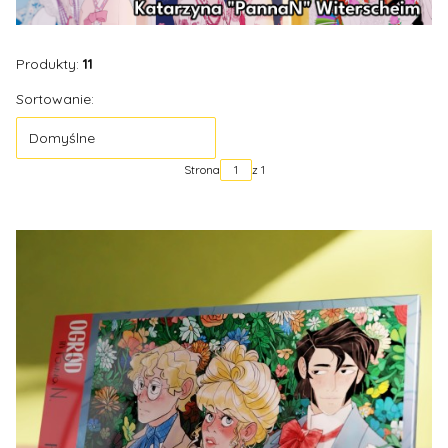
Produkty:
11
Lista produktów
Sortowanie:
Domyślne
Strona
z 1