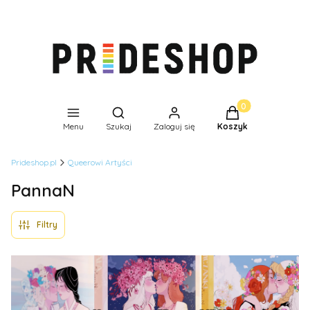
Produkty w koszyk
Otwórz wyszukiwarkę
Menu
Szukaj
Zaloguj się
Koszyk
Prideshop.pl
Queerowi Artyści
PannaN
Filtry