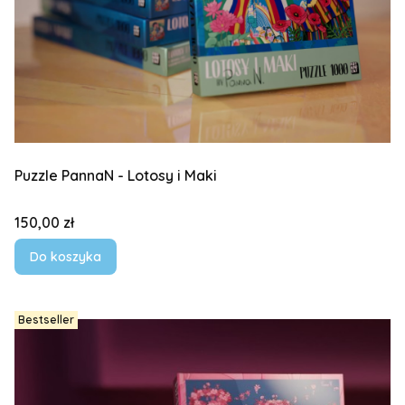
Puzzle PannaN - Lotosy i Maki
Cena
150,00 zł
Do koszyka
Bestseller