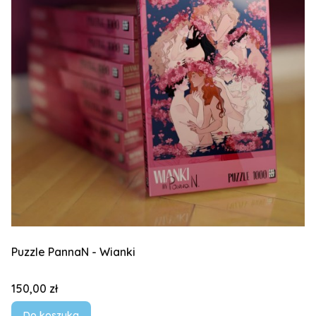
Puzzle PannaN - Wianki
Cena
150,00 zł
Do koszyka