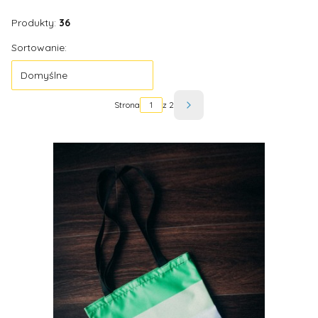
Produkty:
36
Lista produktów
Sortowanie:
Domyślne
Strona
z 2
Następne produkty