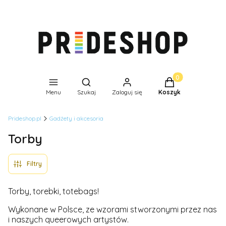
Produkty w koszyk
Otwórz wyszukiwarkę
Menu
Szukaj
Zaloguj się
Koszyk
Prideshop.pl
Gadżety i akcesoria
Torby
Filtry
Torby, torebki, totebags!
Wykonane w Polsce, ze wzorami stworzonymi przez nas
i naszych queerowych artystów.