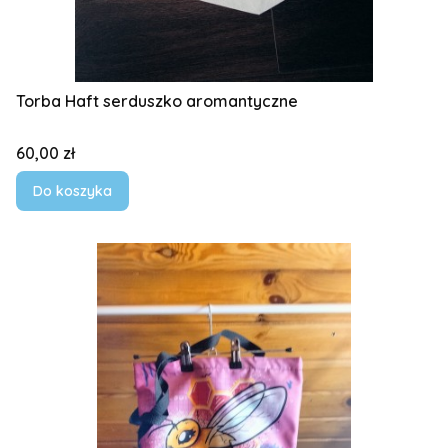
Torba Haft serduszko aromantyczne
Cena
60,00 zł
Do koszyka