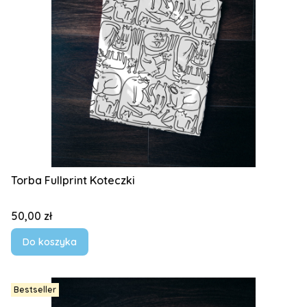
Torba Fullprint Koteczki
Cena
50,00 zł
Do koszyka
Bestseller