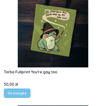
Torba Fullprint You're gay too
Cena
50,00 zł
Do koszyka