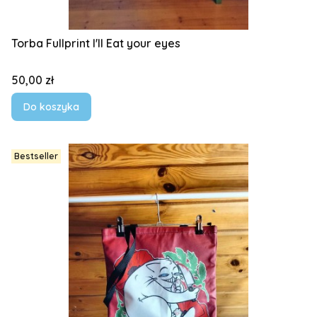
Torba Fullprint I'll Eat your eyes
Cena
50,00 zł
Do koszyka
Bestseller