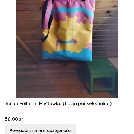
Torba Fullprint Huśtawka (flaga panseksualna)
Cena
50,00 zł
Powiadom mnie o dostępności