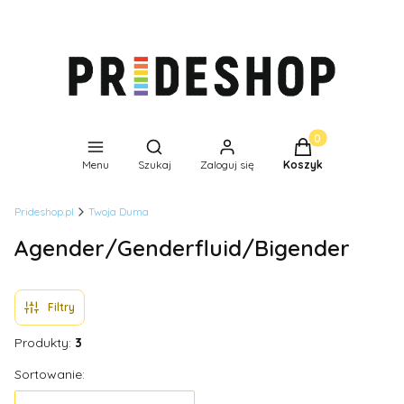
Produkty w koszyk
Otwórz wyszukiwarkę
Menu
Szukaj
Zaloguj się
Koszyk
Prideshop.pl
Twoja Duma
Agender/Genderfluid/Bigender
Filtry
Produkty:
3
Lista produktów
Sortowanie: