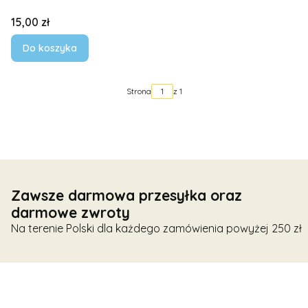
Cena
15,00 zł
Do koszyka
Strona
z 1
Zawsze darmowa przesyłka oraz
darmowe zwroty
Na terenie Polski dla każdego zamówienia powyżej 250 zł