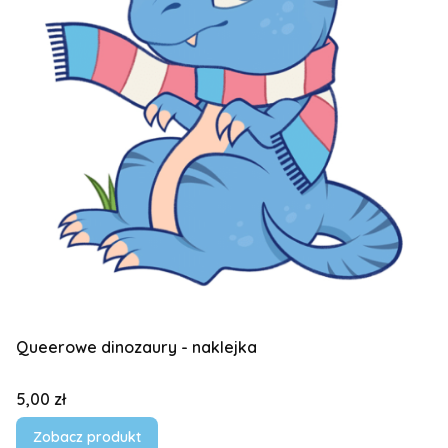
Queerowe dinozaury - naklejka
Cena
5,00 zł
Zobacz produkt