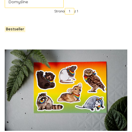
Domyślne
Strona
z 1
Bestseller