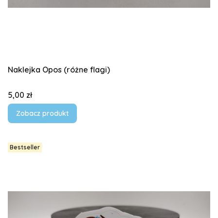
Naklejka Opos (różne flagi)
Cena
5,00 zł
Zobacz produkt
Bestseller