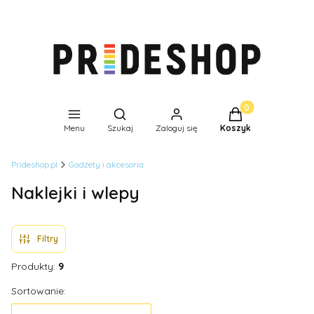
Produkty w koszyk
Otwórz wyszukiwarkę
Menu
Szukaj
Zaloguj się
Koszyk
Prideshop.pl
Gadżety i akcesoria
Naklejki i wlepy
Filtry
Produkty:
9
Lista produktów
Sortowanie: