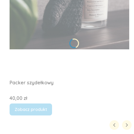
Packer szydełkowy
Cena
40,00 zł
Zobacz produkt