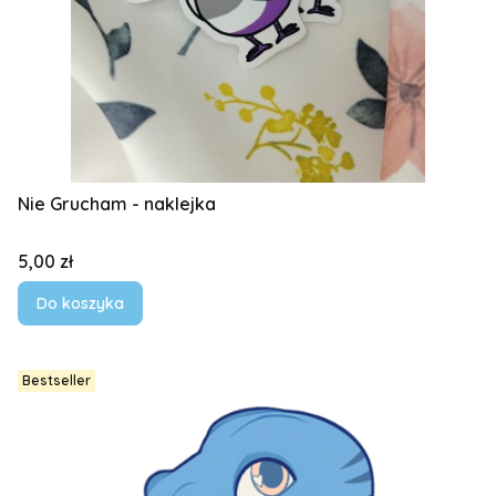
Nie Grucham - naklejka
Cena
5,00 zł
Do koszyka
Bestseller