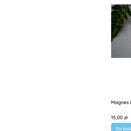
Magnes 
Cena
15,00 zł
Do kos