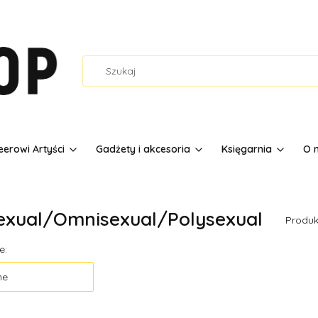
erowi Artyści
Gadżety i akcesoria
Księgarnia
O 
exual/Omnisexual/Polysexual
Produk
 produktów
e:
ne