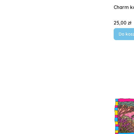
Charm k
Cena
25,00 zł
Do kos