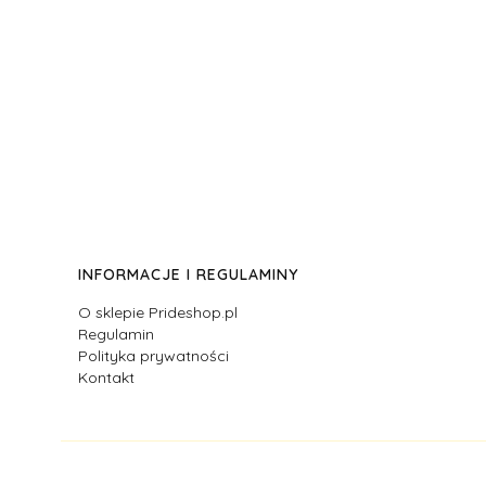
Linki w stopce
INFORMACJE I REGULAMINY
O sklepie Prideshop.pl
Regulamin
Polityka prywatności
Kontakt