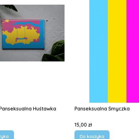
Panseksualna Huśtawka
Panseksualna Smyczka
Cena
15,00 zł
zyka
Do koszyka