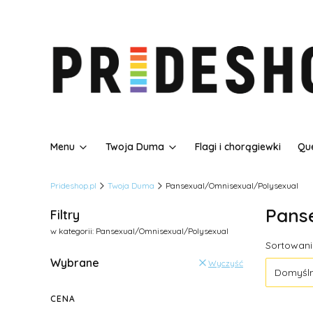
Menu
Twoja Duma
Flagi i chorągiewki
Que
Prideshop.pl
Twoja Duma
Pansexual/Omnisexual/Polysexual
Pans
Filtry
w kategorii: Pansexual/Omnisexual/Polysexual
Lista
Sortowani
Wybrane
Wyczyść
Domyśl
CENA