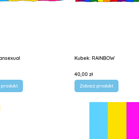
ansexual
Kubek: RAINBOW
Cena
40,00 zł
 produkt
Zobacz produkt