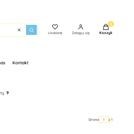
Produkty w kos
Wyczyść
Szukaj
Ulubione
Zaloguj się
Koszyk
nas
Kontakt
ty:
9
Strona
z 1