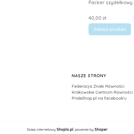
Packer szydełkowy
Cena
40,00 zł
Zobacz produkt
NASZE STRONY
Federacja Znaki Równości
Krakowskie Centrum Równośc
PrideShop.pl na facebook'u
Sklep internetowy
Shoplo.pl
, powered by
Shoper