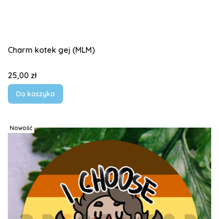
Charm kotek gej (MLM)
Cena
25,00 zł
Do koszyka
Nowość