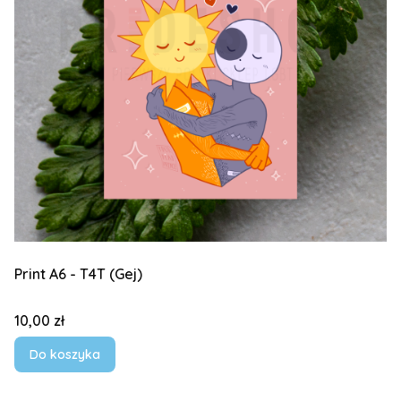
Print A6 - T4T (Gej)
Cena
10,00 zł
Do koszyka