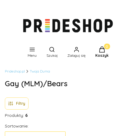
Produkty w koszyk
Otwórz wyszukiwarkę
Menu
Szukaj
Zaloguj się
Koszyk
Prideshop.pl
Twoja Duma
Gay (MLM)/Bears
Filtry
Produkty:
6
Lista produktów
Sortowanie: