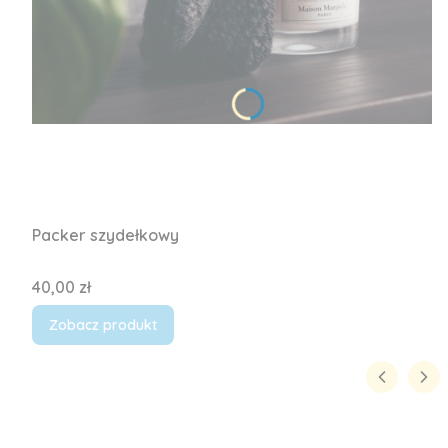
Packer szydełkowy
Cena
40,00 zł
Zobacz produkt