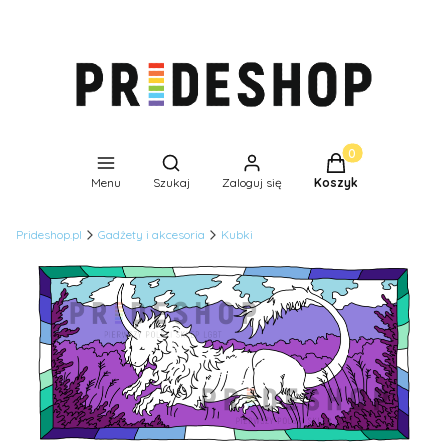
Produkty w koszyk
Otwórz wyszukiwarkę
Menu
Szukaj
Zaloguj się
Koszyk
Prideshop.pl
Gadżety i akcesoria
Kubki