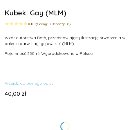
Kubek: Gay (MLM)
0.00
(Oceny: 0 Recenzje: 0)
Wzór autorstwa Roth, przedstawiający ilustrację stworzenia w
palecie barw flagi gejowskiej (MLM)
Pojemność 330ml. Wyprodukowane w Polsce.
Przejdź do pełnego opisu
Cena
40,00 zł
Wybierz wariant produktu:
Poszczególne warianty mogą różnić się ceną