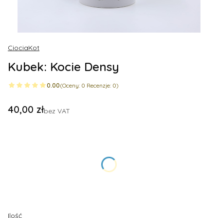
CiociaKot
Kubek: Kocie Densy
0.00
(Oceny: 0 Recenzje: 0)
Cena
40,00 zł
bez VAT
Wybierz wariant produktu:
Poszczególne warianty mogą różnić się ceną
*
Rozmiar (w ml)
Wybierz
Ilość