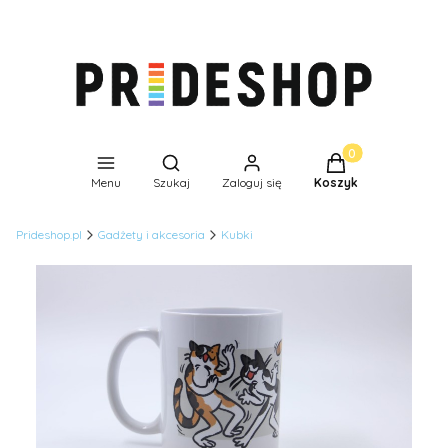
Produkty w koszyk
Otwórz wyszukiwarkę
Menu
Szukaj
Zaloguj się
Koszyk
Prideshop.pl
Gadżety i akcesoria
Kubki