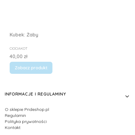
Kubek: Żaby
PRODUCENT
CIOCIAKOT
Cena
40,00 zł
Zobacz produkt
Linki w stopce
INFORMACJE I REGULAMINY
O sklepie Prideshop.pl
Regulamin
Polityka prywatności
Kontakt