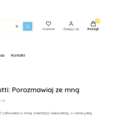
Produkty w kos
Wyczyść
Szukaj
Ulubione
Zaloguj się
Koszyk
nas
Kontakt
tti: Porozmawiaj ze mną
: 0)
 człowieka o innej orientacji seksualnej, o cenie jaką