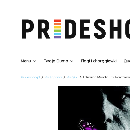
Menu
Twoja Duma
Flagi i chorągiewki
Que
Prideshop.pl
Księgarnia
Książki
Eduardo Mendicutti: Porozma