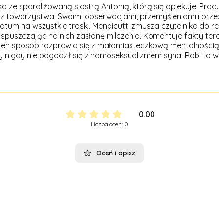
a ze sparaliżowaną siostrą Antonią, którą się opiekuje. Pracu
warzystwa. Swoimi obserwacjami, przemyśleniami i przeżyciam
dotum na wszystkie troski. Mendicutti zmusza czytelnika do re
uszczając na nich zasłonę milczenia. Komentuje fakty teraźn
 W ten sposób rozprawia się z małomiasteczkową mentalnością
y nigdy nie pogodził się z homoseksualizmem syna. Robi to w
0.00
Liczba ocen: 0
Oceń i opisz