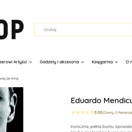
erowi Artyści
Gadżety i akcesoria
Księgarnia
O 
wiaj ze mną
Eduardo Mendicu
0.00
(Oceny: 0 Recenzje
Ironiczna, pełna buntu opowieść