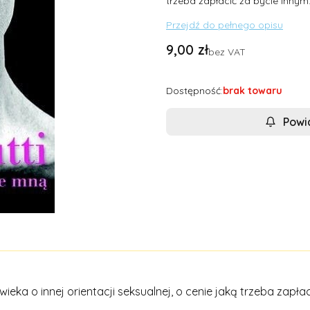
trzeba zapłacić za bycie innym
Przejdź do pełnego opisu
Cena
9,00 zł
bez VAT
Dostępność:
brak towaru
Powi
ieka o innej orientacji seksualnej, o cenie jaką trzeba zapłac