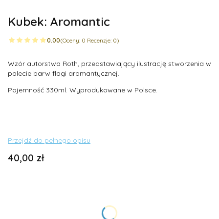
Kubek: Aromantic
0.00
(Oceny: 0 Recenzje: 0)
Wzór autorstwa Roth, przedstawiający ilustrację stworzenia w
palecie barw flagi aromantycznej.
Pojemność 330ml. Wyprodukowane w Polsce.
Przejdź do pełnego opisu
Cena
40,00 zł
Wybierz wariant produktu:
Poszczególne warianty mogą różnić się ceną