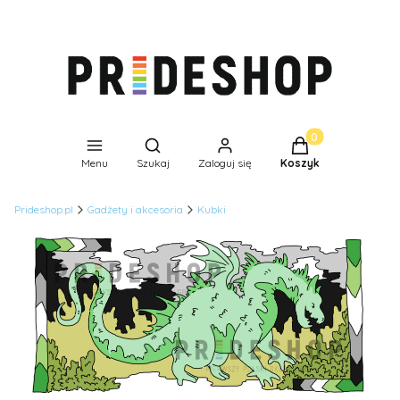
Produkty w koszyk
Otwórz wyszukiwarkę
Menu
Szukaj
Zaloguj się
Koszyk
Prideshop.pl
Gadżety i akcesoria
Kubki