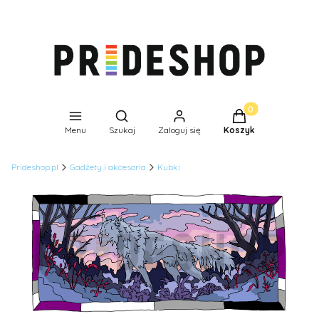
Produkty w koszyk
Otwórz wyszukiwarkę
Menu
Szukaj
Zaloguj się
Koszyk
Prideshop.pl
Gadżety i akcesoria
Kubki