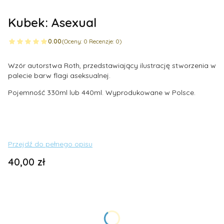
Kubek: Asexual
0.00
(Oceny: 0 Recenzje: 0)
Wzór autorstwa Roth, przedstawiający ilustrację stworzenia w
palecie barw flagi aseksualnej.
Pojemność 330ml lub 440ml. Wyprodukowane w Polsce.
Przejdź do pełnego opisu
Cena
40,00 zł
Wybierz wariant produktu:
Poszczególne warianty mogą różnić się ceną