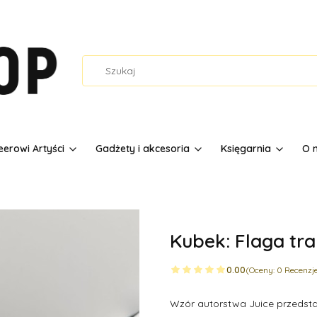
erowi Artyści
Gadżety i akcesoria
Księgarnia
O 
Kubek: Flaga tr
0.00
(Oceny: 0 Recenzje
Wzór autorstwa Juice przedsta