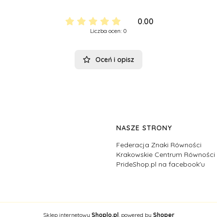
0.00
Liczba ocen: 0
Oceń i opisz
NASZE STRONY
Federacja Znaki Równości
Krakowskie Centrum Równośc
PrideShop.pl na facebook'u
Sklep internetowy
Shoplo.pl
, powered by
Shoper