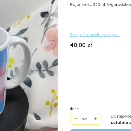
Pojemność 330ml. Wyprodukow
Przejdź do pełnego opisu
Cena
40,00 zł
Wybierz wariant produktu:
Poszczególne warianty mogą ró
*
Rozmiar (w ml)
Wybierz
Ilość
Dostępnoś
szt.
ostatnie 