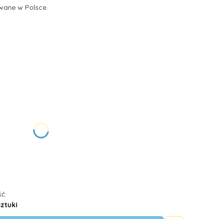
ane w Polsce.
żnić się ceną
ć:
sztuki