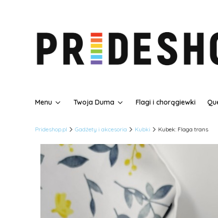
Menu
Twoja Duma
Flagi i chorągiewki
Que
Prideshop.pl
Gadżety i akcesoria
Kubki
Kubek: Flaga trans