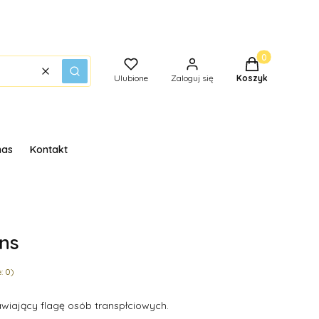
Produkty w kos
Wyczyść
Szukaj
Ulubione
Zaloguj się
Koszyk
nas
Kontakt
ans
: 0)
wiający flagę osób transpłciowych.