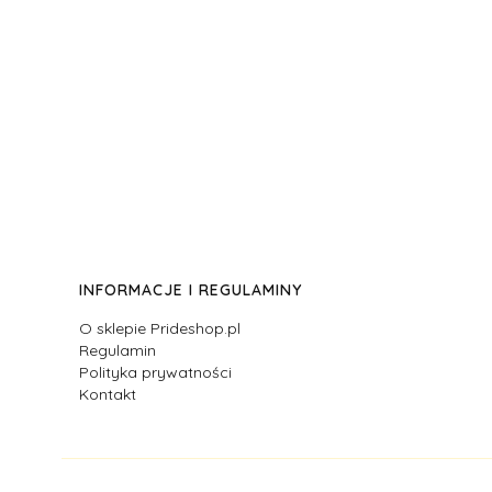
Linki w stopce
INFORMACJE I REGULAMINY
O sklepie Prideshop.pl
Regulamin
Polityka prywatności
Kontakt