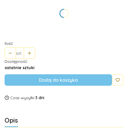
Poszczególne warianty mogą różnić się ceną
*
Rozmiar (w ml)
Wybierz
Ilość
szt.
Dostępność:
ostatnie sztuki
Dodaj do koszyka
Czas wysyłki:
3 dni
Opis