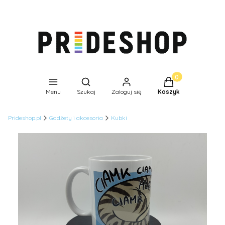
Produkty w koszyk
Otwórz wyszukiwarkę
Menu
Szukaj
Zaloguj się
Koszyk
Prideshop.pl
Gadżety i akcesoria
Kubki