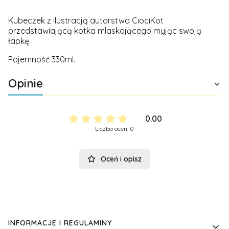
Kubeczek z ilustracją autorstwa CiociKot
przedstawiającą kotka mlaskającego myjąc swoją
łapkę.
Pojemność 330ml.
Opinie
0.00
Liczba ocen: 0
Oceń i opisz
Linki w stopce
INFORMACJE I REGULAMINY