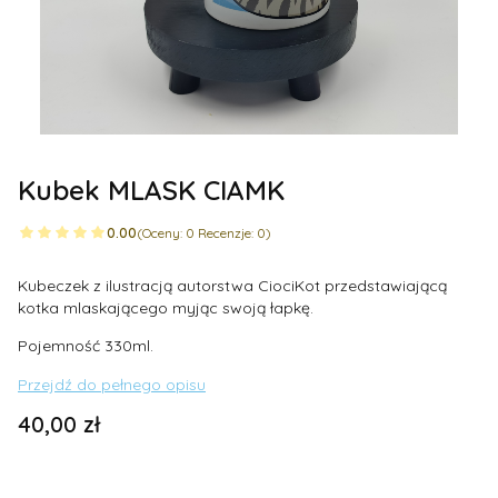
Kubek MLASK CIAMK
0.00
(Oceny: 0 Recenzje: 0)
Kubeczek z ilustracją autorstwa CiociKot przedstawiającą
kotka mlaskającego myjąc swoją łapkę.
Pojemność 330ml.
Przejdź do pełnego opisu
Cena
40,00 zł
Wybierz wariant produktu: