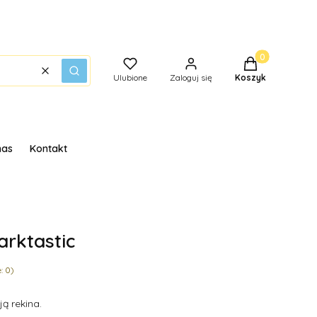
Produkty w kos
Wyczyść
Szukaj
Ulubione
Zaloguj się
Koszyk
nas
Kontakt
arktastic
: 0)
ją rekina.