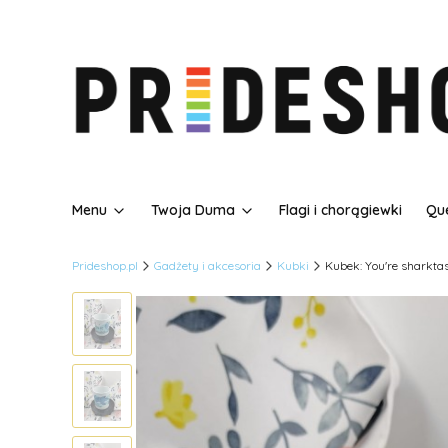
Menu
Twoja Duma
Flagi i chorągiewki
Que
Prideshop.pl
Gadżety i akcesoria
Kubki
Kubek: You're sharktas