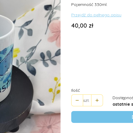
Pojemność 330ml.
Przejdź do pełnego opisu
Cena
40,00 zł
Wybierz wariant produktu:
Poszczególne warianty mogą ró
*
Rozmiar (w ml)
Wybierz
Ilość
Dostępnoś
szt.
ostatnie 