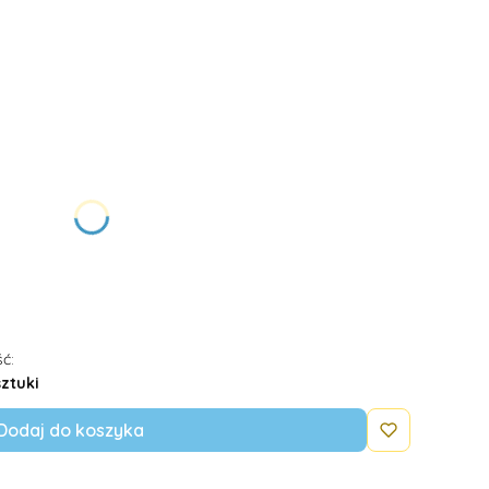
żnić się ceną
ć:
sztuki
Dodaj do koszyka