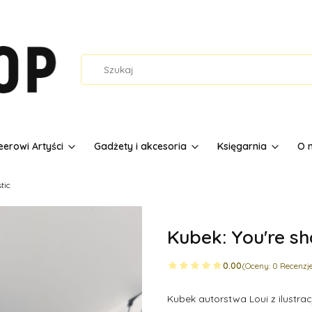
erowi Artyści
Gadżety i akcesoria
Księgarnia
O 
tic
Kubek: You're sh
0.00
(Oceny: 0 Recenzje
Kubek autorstwa Loui z ilustrac