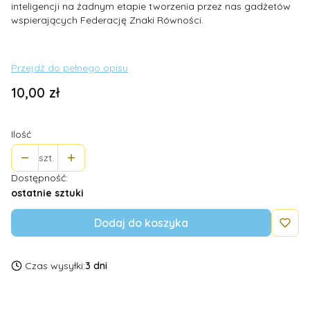
inteligencji na żadnym etapie tworzenia przez nas gadżetów
wspierających Federację Znaki Równości.
Przejdź do pełnego opisu
Cena
10,00 zł
Ilość
szt.
Dostępność:
ostatnie sztuki
Dodaj do koszyka
Czas wysyłki:
3 dni