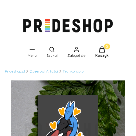
Produkty w koszyk
Otwórz wyszukiwarkę
Menu
Szukaj
Zaloguj się
Koszyk
Prideshop.pl
Queerowi Artyści
Frankoraptor