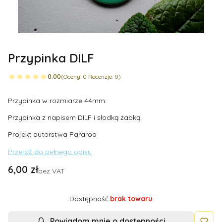
Przypinka DILF
0.00
(Oceny: 0 Recenzje: 0)
Przypinka w rozmiarze 44mm.
Przypinka z napisem DILF i słodką żabką.
Projekt autorstwa Pararoo
Przejdź do pełnego opisu
Cena
6,00 zł
bez VAT
Dostępność:
brak towaru
Powiadom mnie o dostępności