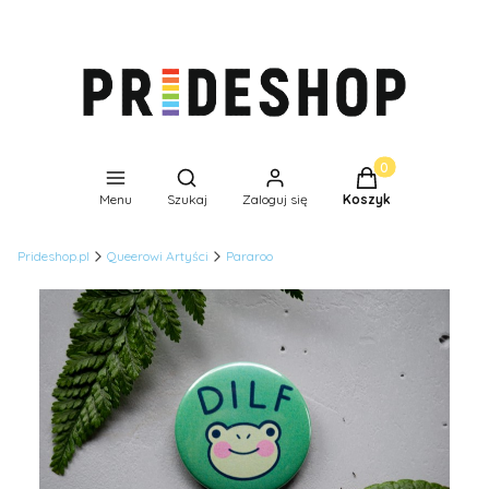
Produkty w koszyk
Otwórz wyszukiwarkę
Menu
Szukaj
Zaloguj się
Koszyk
Prideshop.pl
Queerowi Artyści
Pararoo