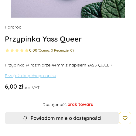
Pararoo
Przypinka Yass Queer
0.00
(Oceny: 0 Recenzje: 0)
Przypinka w rozmiarze 44mm z napisem YASS QUEER
Przejdź do pełnego opisu
Cena
6,00 zł
bez VAT
Dostępność:
brak towaru
Powiadom mnie o dostępności