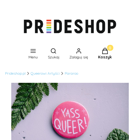
Produkty w koszyk
Otwórz wyszukiwarkę
Menu
Szukaj
Zaloguj się
Koszyk
Prideshop.pl
Queerowi Artyści
Pararoo