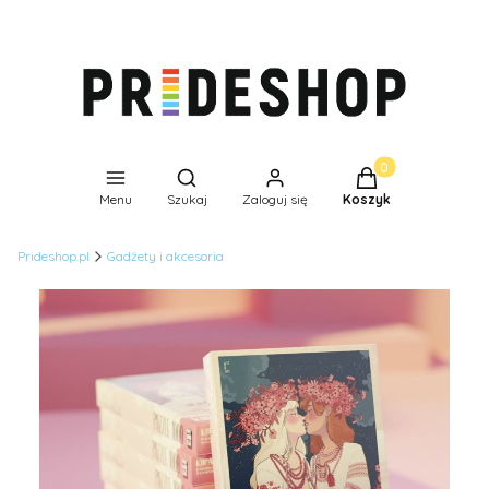
Produkty w koszyk
Otwórz wyszukiwarkę
Menu
Szukaj
Zaloguj się
Koszyk
Prideshop.pl
Gadżety i akcesoria