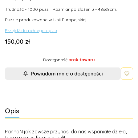
Trudność - 1000 puzzli. Rozmiar po złożeniu - 48x68cm.
Puzzle produkowane w Unii Europejskiej.
Przejdź do pełnego opisu
Cena
150,00 zł
Dostępność:
brak towaru
Powiadom mnie o dostępności
Opis
PannaN jak zawsze przynosi do nas wspaniałe dzieła,
tym razem w formie puzzli!