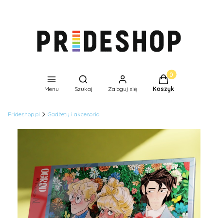
Produkty w koszyk
Otwórz wyszukiwarkę
Menu
Szukaj
Zaloguj się
Koszyk
Prideshop.pl
Gadżety i akcesoria