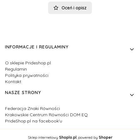
Oceń i opisz
Linki w stopce
INFORMACJE I REGULAMINY
O sklepie Prideshop.pl
Regulamin
Polityka prywatności
Kontakt
NASZE STRONY
Federacja Znaki Równości
Krakowskie Centrum Równości DOM EQ
PrideShop.pl na facebook'u
Sklep internetowy
Shoplo.pl
, powered by
Shoper