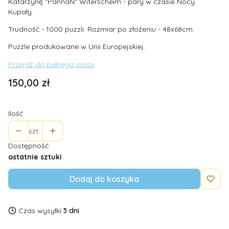
Katarzynę "PannaN" Witerscheim - pary w czasie Nocy
Kupały.
Trudność - 1000 puzzli. Rozmiar po złożeniu - 48x68cm.
Puzzle produkowane w Unii Europejskiej.
Przejdź do pełnego opisu
Cena
150,00 zł
Ilość
szt.
Dostępność:
ostatnie sztuki
Dodaj do koszyka
Czas wysyłki:
3 dni