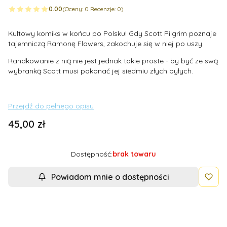
0.00
(Oceny: 0 Recenzje: 0)
Kultowy komiks w końcu po Polsku! Gdy Scott Pilgrim poznaje
tajemniczą Ramonę Flowers, zakochuje się w niej po uszy.
Randkowanie z nią nie jest jednak takie proste - by być ze swą
wybranką Scott musi pokonać jej siedmiu złych byłych.
Przejdź do pełnego opisu
Cena
45,00 zł
Dostępność:
brak towaru
Powiadom mnie o dostępności