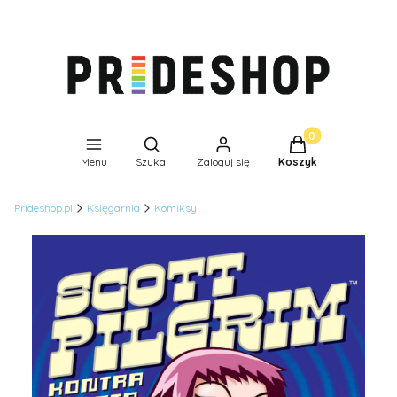
Produkty w koszyk
Otwórz wyszukiwarkę
Menu
Szukaj
Zaloguj się
Koszyk
Prideshop.pl
Księgarnia
Komiksy