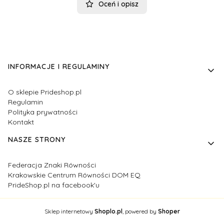
Oceń i opisz
Linki w stopce
INFORMACJE I REGULAMINY
O sklepie Prideshop.pl
Regulamin
Polityka prywatności
Kontakt
NASZE STRONY
Federacja Znaki Równości
Krakowskie Centrum Równości DOM EQ
PrideShop.pl na facebook'u
Sklep internetowy
Shoplo.pl
, powered by
Shoper