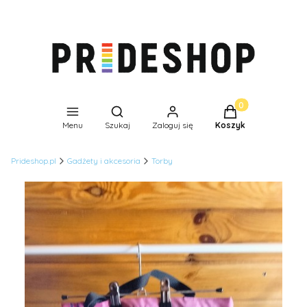
Produkty w koszyk
Otwórz wyszukiwarkę
Menu
Szukaj
Zaloguj się
Koszyk
Prideshop.pl
Gadżety i akcesoria
Torby