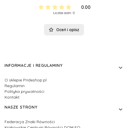
0.00
Liczba ocen: 0
Oceń i opisz
Linki w stopce
INFORMACJE I REGULAMINY
O sklepie Prideshop.pl
Regulamin
Polityka prywatności
Kontakt
NASZE STRONY
Federacja Znaki Równości
Krakowskie Centrum Równości DOM EQ