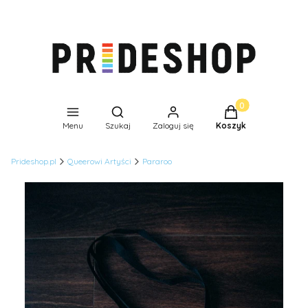
Produkty w koszyk
Otwórz wyszukiwarkę
Menu
Szukaj
Zaloguj się
Koszyk
Prideshop.pl
Queerowi Artyści
Pararoo