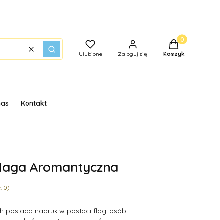
Produkty w kos
Wyczyść
Szukaj
Ulubione
Zaloguj się
Koszyk
nas
Kontakt
 Flaga Aromantyczna
: 0)
ach posiada nadruk w postaci flagi osób