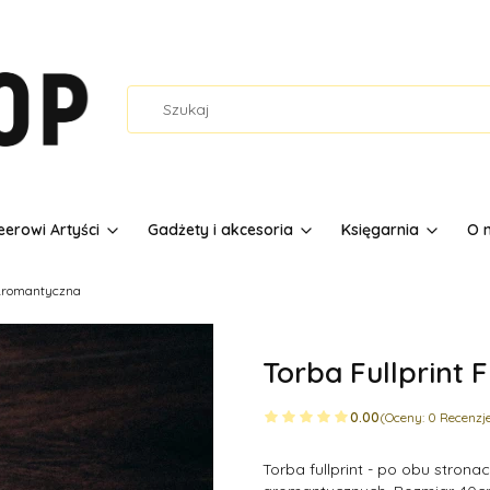
erowi Artyści
Gadżety i akcesoria
Księgarnia
O 
 Aromantyczna
Torba Fullprint
0.00
(Oceny: 0 Recenzje
Torba fullprint - po obu stron