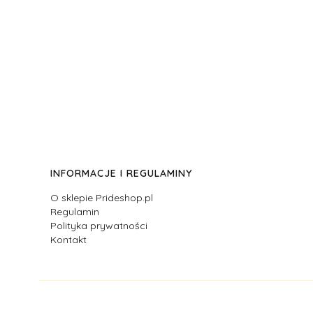
Linki w stopce
INFORMACJE I REGULAMINY
O sklepie Prideshop.pl
Regulamin
Polityka prywatności
Kontakt