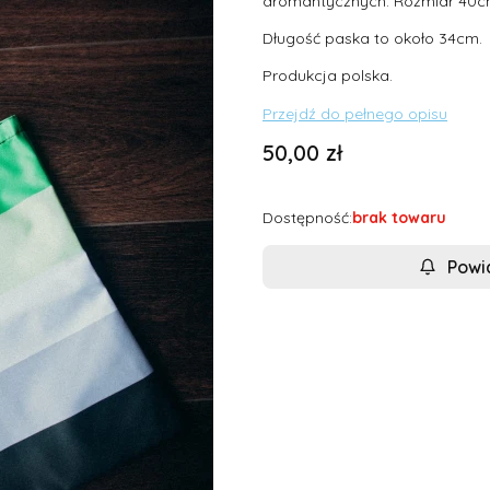
aromantycznych. Rozmiar 40c
Długość paska to około 34cm.
Produkcja polska.
Przejdź do pełnego opisu
Cena
50,00 zł
Dostępność:
brak towaru
Powi