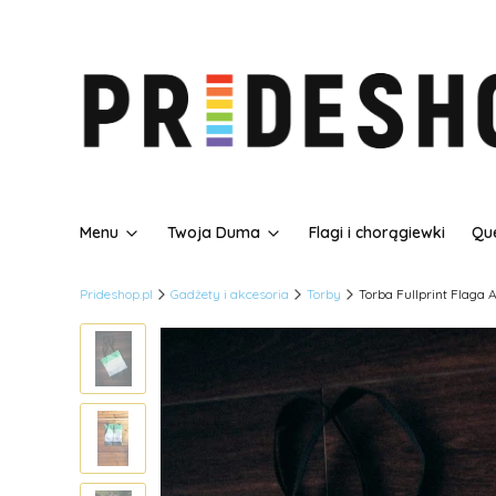
Menu
Twoja Duma
Flagi i chorągiewki
Que
Prideshop.pl
Gadżety i akcesoria
Torby
Torba Fullprint Flaga