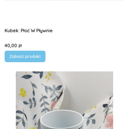
Kubek: Płoć W Pływnie
Cena
40,00 zł
Zobacz produkt