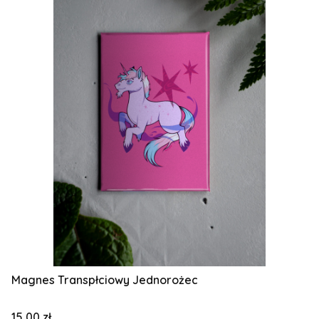
Magnes Transpłciowy Jednorożec
Cena
15,00 zł