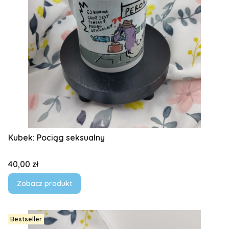
Kubek: Pociąg seksualny
Cena
40,00 zł
Zobacz produkt
Bestseller