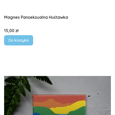
Magnes Panseksualna Huśtawka
Cena
15,00 zł
Do koszyka