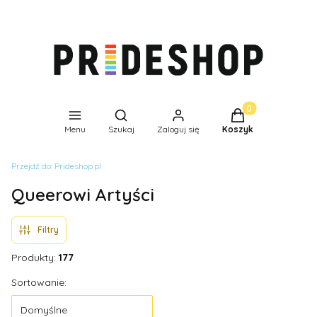
Produkty w koszyk
Otwórz wyszukiwarkę
Menu
Szukaj
Zaloguj się
Koszyk
Przejdź do:
Prideshop.pl
Queerowi Artyści
Filtry
Produkty:
177
Lista produktów
Sortowanie:
Domyślne